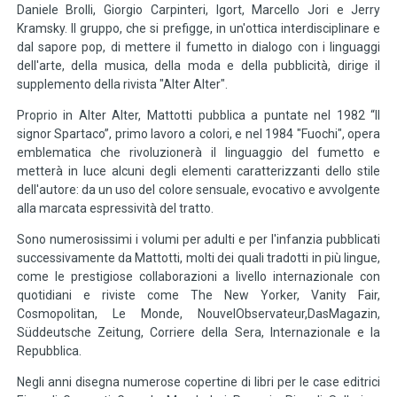
Daniele Brolli, Giorgio Carpinteri, Igort, Marcello Jori e Jerry
Kramsky. Il gruppo, che si prefigge, in un'ottica interdisciplinare e
dal sapore pop, di mettere il fumetto in dialogo con i linguaggi
dell'arte, della musica, della moda e della pubblicità, dirige il
supplemento della rivista "Alter Alter".
Proprio in Alter Alter, Mattotti pubblica a puntate nel 1982 “Il
signor Spartaco”, primo lavoro a colori, e nel 1984 "Fuochi", opera
emblematica che rivoluzionerà il linguaggio del fumetto e
metterà in luce alcuni degli elementi caratterizzanti dello stile
dell'autore: da un uso del colore sensuale, evocativo e avvolgente
alla marcata espressività del tratto.
Sono numerosissimi i volumi per adulti e per l'infanzia pubblicati
successivamente da Mattotti, molti dei quali tradotti in più lingue,
come le prestigiose collaborazioni a livello internazionale con
quotidiani e riviste come The New Yorker, Vanity Fair,
Cosmopolitan, Le Monde, NouvelObservateur,DasMagazin,
Süddeutsche Zeitung, Corriere della Sera, Internazionale e la
Repubblica.
Negli anni disegna numerose copertine di libri per le case editrici