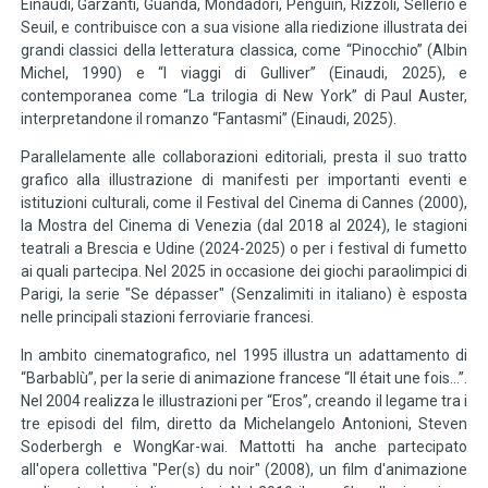
Einaudi, Garzanti, Guanda, Mondadori, Penguin, Rizzoli, Sellerio e
Seuil, e contribuisce con a sua visione alla riedizione illustrata dei
grandi classici della letteratura classica, come “Pinocchio” (Albin
Michel, 1990) e “I viaggi di Gulliver” (Einaudi, 2025), e
contemporanea come “La trilogia di New York” di Paul Auster,
interpretandone il romanzo “Fantasmi” (Einaudi, 2025).
Parallelamente alle collaborazioni editoriali, presta il suo tratto
grafico alla illustrazione di manifesti per importanti eventi e
istituzioni culturali, come il Festival del Cinema di Cannes (2000),
la Mostra del Cinema di Venezia (dal 2018 al 2024), le stagioni
teatrali a Brescia e Udine (2024-2025) o per i festival di fumetto
ai quali partecipa. Nel 2025 in occasione dei giochi paraolimpici di
Parigi, la serie "Se dépasser" (Senzalimiti in italiano) è esposta
nelle principali stazioni ferroviarie francesi.
In ambito cinematografico, nel 1995 illustra un adattamento di
“Barbablù”, per la serie di animazione francese “Il était une fois...”.
Nel 2004 realizza le illustrazioni per “Eros”, creando il legame tra i
tre episodi del film, diretto da Michelangelo Antonioni, Steven
Soderbergh e WongKar-wai. Mattotti ha anche partecipato
all'opera collettiva "Per(s) du noir" (2008), un film d'animazione