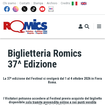
TOP MENU
Salta al contenuto principale
Chi siamo
Contatti
Stampa
Archivio
Credits
Biglietteria Romics
37^ Edizione
La 37^ edizione del Festival si svolgerà dal 1 al 4 ottobre 2026 in Fiera
Roma.
I Visitatori potranno accedere al Festival previo acquisto del biglietto
disponibile
solo tramite prevendita online e nei punti vendita