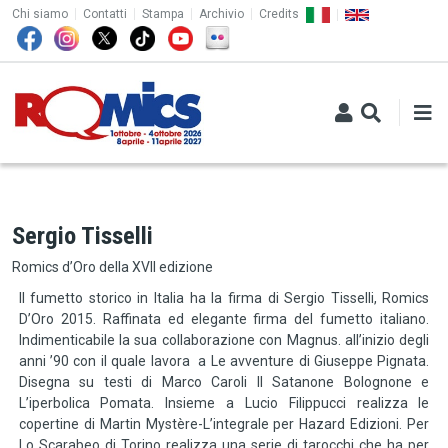
TOP MENU
Salta al contenuto principale
Chi siamo
Contatti
Stampa
Archivio
Credits
Sergio Tisselli
Romics d’Oro della XVII edizione
Il fumetto storico in Italia ha la firma di Sergio Tisselli, Romics
D’Oro 2015. Raffinata ed elegante firma del fumetto italiano.
Indimenticabile la sua collaborazione con Magnus. all’inizio degli
anni ’90 con il quale lavora a Le avventure di Giuseppe Pignata.
Disegna su testi di Marco Caroli Il Satanone Bolognone e
L’iperbolica Pomata. Insieme a Lucio Filippucci realizza le
copertine di Martin Mystère-L’integrale per Hazard Edizioni. Per
Lo Scarabeo di Torino realizza una serie di tarocchi che ha per