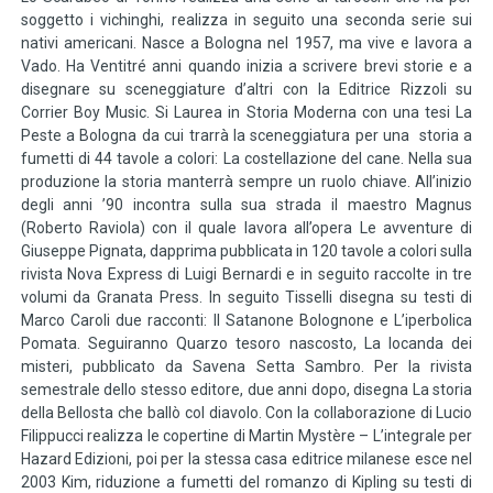
soggetto i vichinghi, realizza in seguito una seconda serie sui
nativi americani. Nasce a Bologna nel 1957, ma vive e lavora a
Vado. Ha Ventitré anni quando inizia a scrivere brevi storie e a
disegnare su sceneggiature d’altri con la Editrice Rizzoli su
Corrier Boy Music. Si Laurea in Storia Moderna con una tesi La
Peste a Bologna da cui trarrà la sceneggiatura per una storia a
fumetti di 44 tavole a colori: La costellazione del cane. Nella sua
produzione la storia manterrà sempre un ruolo chiave. All’inizio
degli anni ’90 incontra sulla sua strada il maestro Magnus
(Roberto Raviola) con il quale lavora all’opera Le avventure di
Giuseppe Pignata, dapprima pubblicata in 120 tavole a colori sulla
rivista Nova Express di Luigi Bernardi e in seguito raccolte in tre
volumi da Granata Press. In seguito Tisselli disegna su testi di
Marco Caroli due racconti: Il Satanone Bolognone e L’iperbolica
Pomata. Seguiranno Quarzo tesoro nascosto, La locanda dei
misteri, pubblicato da Savena Setta Sambro. Per la rivista
semestrale dello stesso editore, due anni dopo, disegna La storia
della Bellosta che ballò col diavolo. Con la collaborazione di Lucio
Filippucci realizza le copertine di Martin Mystère – L’integrale per
Hazard Edizioni, poi per la stessa casa editrice milanese esce nel
2003 Kim, riduzione a fumetti del romanzo di Kipling su testi di