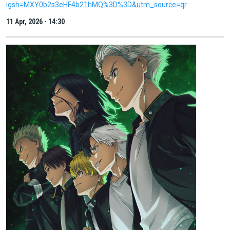
igsh=MXY0b2s3eHF4b21hMQ%3D%3D&utm_source=qr
11 Apr, 2026 - 14:30