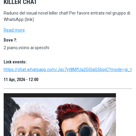
KILLER CHAT
Raduno del visual novel killer chat! Per favore entrate nel gruppo di
WhatsApp (link)
Read more
Dove ?:
2 piano,vicino ai specchi
Link evento:
https://chat.whatsapp.com/Jqc7yt8MfUa2GGIaGSbpjC?mode=gi_t
11 Apr, 2026 - 12:00