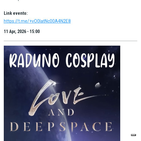
Link evento:
https://t.me/+vO0IatNc00A4N2E8
11 Apr, 2026 - 15:00