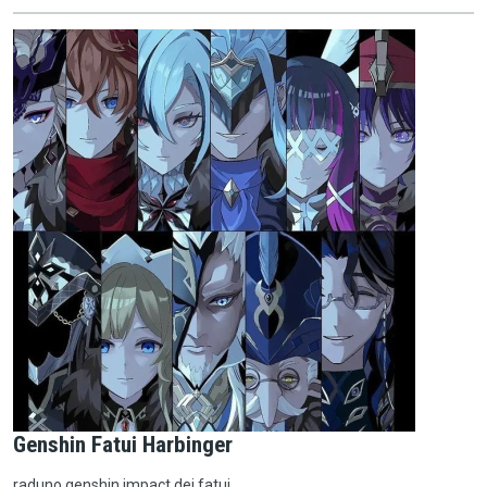
Genshin Fatui Harbinger
raduno genshin impact dei fatui