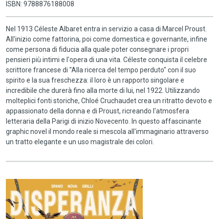
ISBN: 9788876188008
Nel 1913 Céleste Albaret entra in servizio a casa di Marcel Proust.
All'inizio come fattorina, poi come domestica e governante, infine
come persona di fiducia alla quale poter consegnare i propri
pensieri più intimi e l'opera di una vita. Céleste conquista il celebre
scrittore francese di "Alla ricerca del tempo perduto" con il suo
spirito e la sua freschezza: il loro è un rapporto singolare e
incredibile che durerà fino alla morte di lui, nel 1922. Utilizzando
molteplici fonti storiche, Chloé Cruchaudet crea un ritratto devoto e
appassionato della donna e di Proust, ricreando l'atmosfera
letteraria della Parigi di inizio Novecento. In questo affascinante
graphic novel il mondo reale si mescola all'immaginario attraverso
un tratto elegante e un uso magistrale dei colori.