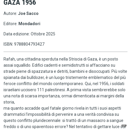
GAZA 1956
Autore:
Joe Sacco
Editore:
Mondadori
Data edizione: Ottobre 2025
ISBN: 9788804793427
Rafah, una cittadina sperduta nella Striscia di Gaza, è un posto
assai squallido. Edifici cadenti e semidistrutti si affacciano su
strade piene di spazzatura e detriti, bambini e disoccupati. Più volte
spianata dai bulldozer, è un luogo tristemente emblematico del più
feroce conflitto del mondo contemporaneo. Qui, nel 1956, i soldati
israeliani uccisero 111 palestinesi. A prima vista sembrerebbe solo
una nota di scarsa importanza, ormai dimenticata ai margini della
storia,
ma quanto accadde quel fatale giorno rivela in tutti i suoi aspetti
drammatici l’impossibilità di pervenire a una verità condivisa su
questo conflitto pluridecennale: si trattò di un massacro a sangue
freddo o di uno spaventoso errore? Nel tentativo di gettare luce sul