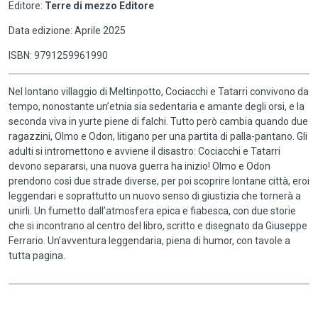
Editore:
Terre di mezzo Editore
Data edizione: Aprile 2025
ISBN: 9791259961990
Nel lontano villaggio di Meltinpotto, Cociacchi e Tatarri convivono da
tempo, nonostante un’etnia sia sedentaria e amante degli orsi, e la
seconda viva in yurte piene di falchi. Tutto però cambia quando due
ragazzini, Olmo e Odon, litigano per una partita di palla-pantano. Gli
adulti si intromettono e avviene il disastro: Cociacchi e Tatarri
devono separarsi, una nuova guerra ha inizio! Olmo e Odon
prendono così due strade diverse, per poi scoprire lontane città, eroi
leggendari e soprattutto un nuovo senso di giustizia che tornerà a
unirli. Un fumetto dall’atmosfera epica e fiabesca, con due storie
che si incontrano al centro del libro, scritto e disegnato da Giuseppe
Ferrario. Un’avventura leggendaria, piena di humor, con tavole a
tutta pagina.