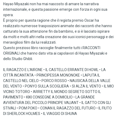
Hayao Miyazaki non ha mai nascosto di amare la narrativa
internazionale, e questa passione emerge con forza in ogni sua
opera.
È proprio per questa ragione che il regista premio Oscar ha
realizzato numerose trasposizioni animate dei racconti che hanno
catturato la sua attenzione fin da bambino, e si è lasciato ispirare
da molti e molti altri nella creazione dei suoi iconici personaggi e dei
meravigliosi film da lui realizzati.
Questo prezioso libro raccoglie finalmente tutti i RACCONTI
ORIGINALI che hanno dato vita ai capolavori di Hayao Miyazaki e
dello Studio Ghibli.
IL RAGAZZO E L’AIRONE • IL CASTELLO ERRANTE DI HOWL • LA
CITTÀ INCANTATA • PRINCIPESSA MONONOKE • LAPUTA IL
CASTELLO NEL CIELO • PORCO ROSSO • NAUSICAÄ DELLA VALLE
DEL VENTO • PONYO SULLA SCOGLIERA • SI ALZA IL VENTO • IL MIO
VICINO TOTORO • ARRIETTY IL MONDO SEGRETO SOTTO IL
PAVIMENTO • KIKI CONSEGNE A DOMICILIO • LA GRANDE
AVVENTURA DEL PICCOLO PRINCIPE VALIANT • IL GATTO CON GLI
STIVALI • POM POKO • CONAN IL RAGAZZO DEL FUTURO • IL FIUTO
DI SHERLOCK HOLMES • IL VIAGGIO DI SHUNA