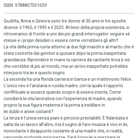
ISBN: 9788807551659
Giuditta, Anna e Ginevra sono tre donne di 30 anni in tre epoche
diverse: il 1965, il 1995 e il 2025. Al bivio della propria esistenza, si
ritroveranno di fronte a uno dei più grandi interrogativi: seguire sé
stesse e i propri desideri o essere come vorrebbero gli altri?
La vita della prima ruota attorno ai due figli maschi e al marito che è
stata costretta dai genitori a sposare dopo la prima inaspettata
gravidanza. Riprendere in mano la carriera da cantante lirica è ciò
che vorrebbe di più al mondo, ma un arrivo inaspettato potrebbe
interporsi tra lei e questo sogno.
La seconda ha una florida carriera in banca e un matrimonio felice.
L’unico neo è l’anziana e ruvida madre, con la quale il rapporto
conflittuale si acuisce quando scopre di essere incinta. Come
concilierà la vita lavorativa con l’esperienza di madre, quando
proprio la sua figura materna è la prima a instillare in
lei dubbi e ansie costanti?
La terza è l’unica senza piani e percorsi prestabiliti. È fidanzata e
salta da un lavoro all’altro, ma il sogno di fare musica è vivo in lei,
nonostante il disappunto costante di una madre che, in realtà,
nasconde profonde insicurezze. Sarà forse lei a spezzare la