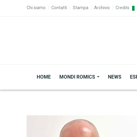
Salta al contenuto principale
TOP MENU
Chi siamo
Contatti
Stampa
Archivio
Credits
HOME
MONDI ROMICS
NEWS
ES