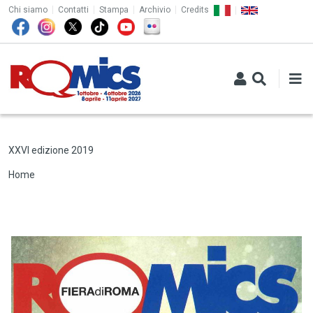
TOP MENU
Salta al contenuto principale
Chi siamo
Contatti
Stampa
Archivio
Credits
XXVI edizione 2019
Briciole di pane
Home