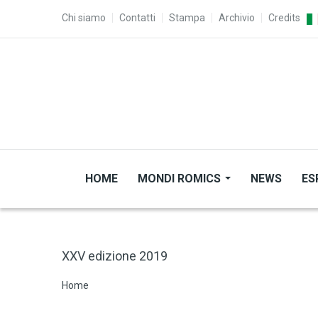
Salta al contenuto principale
TOP MENU
Chi siamo
Contatti
Stampa
Archivio
Credits
HOME
MONDI ROMICS
NEWS
ES
XXV edizione 2019
Briciole di pane
Home