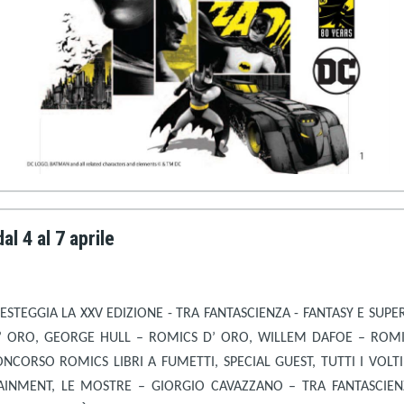
l 4 al 7 aprile
ESTEGGIA LA XXV EDIZIONE - TRA FANTASCIENZA - FANTASY E SUP
D’ ORO, GEORGE HULL – ROMICS D’ ORO, WILLEM DAFOE – ROMI
NCORSO ROMICS LIBRI A FUMETTI, SPECIAL GUEST, TUTTI I VOL
TAINMENT, LE MOSTRE – GIORGIO CAVAZZANO – TRA FANTASCIE