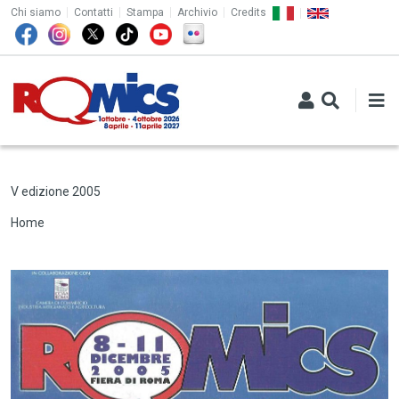
TOP MENU
Salta al contenuto principale
Chi siamo
Contatti
Stampa
Archivio
Credits
V edizione 2005
Briciole di pane
Home