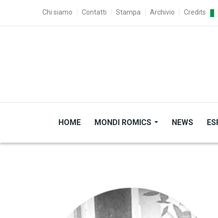
Salta al contenuto principale
TOP MENU
Chi siamo
Contatti
Stampa
Archivio
Credits
HOME
MONDI ROMICS
NEWS
ES