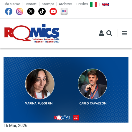
TOP MENU
Salta al contenuto principale
Chi siamo
Contatti
Stampa
Archivio
Credits
16 Mar, 2026