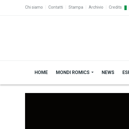
Salta al contenuto principale
TOP MENU
Chi siamo
Contatti
Stampa
Archivio
Credits
HOME
MONDI ROMICS
NEWS
ES