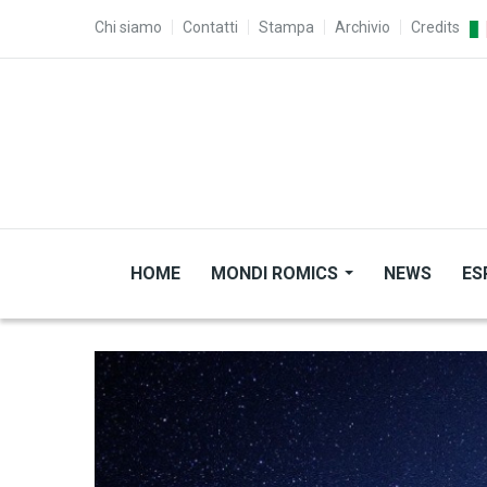
Salta al contenuto principale
TOP MENU
Chi siamo
Contatti
Stampa
Archivio
Credits
HOME
MONDI ROMICS
NEWS
ES