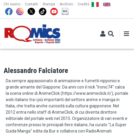
TOP MENU
Salta al contenuto principale
Chi siamo
Contatti
Stampa
Archivio
Credits
Alessandro Falciatore
Da sempre appassionato di animazione e fumetti nipponici e
grande amante del Giappone. Da anni con il nick "Ironic74" calca
la scena online di AnimeClick (https://www.animeclick.it/), portale
web italiano tra i più importanti del settore anime e manga in
Italia, che tratta anche curiosità sulla cultura giapponese. Nel
2012 entra nello staff di AnimeClick, di cui diventa direttore
editoriale del portale web nel 2015. Organizzatore di vari eventi e
conferenze presso le principali fiere italiane, ha curato "La Super
Guida Manga" edita da Bur e collabora con RadioAnimati