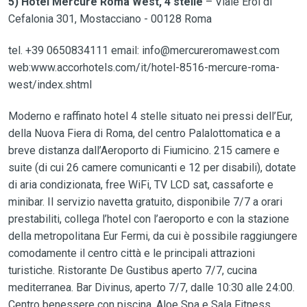
5) Hotel Mercure Roma West, 4 stelle
– Viale Eroi di
Cefalonia 301, Mostacciano - 00128 Roma
tel. +39 0650834111 email: info@mercureromawest.com
web:www.accorhotels.com/it/hotel-8516-mercure-roma-
west/index.shtml
Moderno e raffinato hotel 4 stelle situato nei pressi dell’Eur,
della Nuova Fiera di Roma, del centro Palalottomatica e a
breve distanza dall’Aeroporto di Fiumicino. 215 camere e
suite (di cui 26 camere comunicanti e 12 per disabili), dotate
di aria condizionata, free WiFi, TV LCD sat, cassaforte e
minibar. Il servizio navetta gratuito, disponibile 7/7 a orari
prestabiliti, collega l’hotel con l’aeroporto e con la stazione
della metropolitana Eur Fermi, da cui è possibile raggiungere
comodamente il centro città e le principali attrazioni
turistiche. Ristorante De Gustibus aperto 7/7, cucina
mediterranea. Bar Divinus, aperto 7/7, dalle 10:30 alle 24:00.
Centro benessere con piscina, Aloe Spa e Sala Fitness.