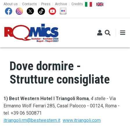
TOP MENU
Skip to main content
About us
Contacts
Press
Archive
Credits
Dove dormire -
Strutture consigliate
1) Best Western Hotel I Triangoli Roma
,
4 stelle
- Via
Ermanno Wolf Ferrari 285, Casal Palocco - 00124, Roma -
tel. +39 06 500871
itriangoli.rm@bestwestern.it
www.itriangoli.com