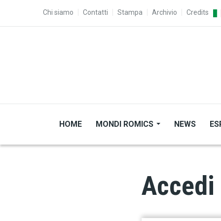
Salta al contenuto principale
TOP MENU
Chi siamo
Contatti
Stampa
Archivio
Credits
HOME
MONDI ROMICS
NEWS
ES
Accedi