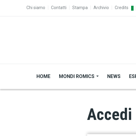
Salta al contenuto principale
TOP MENU
Chi siamo
Contatti
Stampa
Archivio
Credits
HOME
MONDI ROMICS
NEWS
ES
Accedi